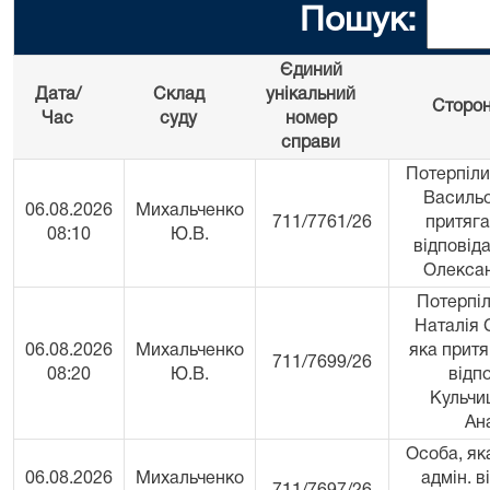
Пошук:
Єдиний
Дата/
Склад
унікальний
Сторон
Час
суду
номер
справи
Потерпіли
Васильо
06.08.2026
Михальченко
711/7761/26
притяга
08:10
Ю.В.
відповіда
Олекса
Потерпіл
Наталія 
06.08.2026
Михальченко
яка притя
711/7699/26
08:20
Ю.В.
відп
Кульчи
Ан
Особа, як
06.08.2026
Михальченко
адмін. в