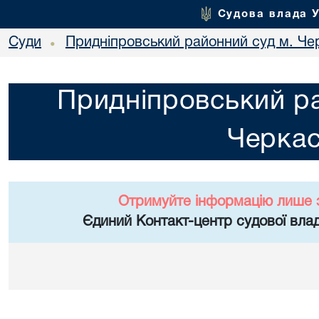
Судова влада 
Суди
Придніпровський районний суд м. Че
•
Придніпровський ра
Черка
Отримуйте інформацію лише 
Єдиний Контакт-центр судової влад