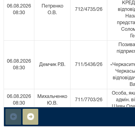
КРЕД
06.08.2026
Петренко
712/4735/26
відпові
08:30
О.В.
Наза
предста
Солом
Ге
Позива
підприє
06.08.2026
Демчик Р.В.
711/5436/26
«Черкасит
08:30
Черкаськ
відповіда
Ва
Особа, як
06.08.2026
Михальченко
711/7703/26
адмін. в
08:30
Ю.В.
Шиян Оле
Особа, як
06.08.2026
Михальченко
адмін. в
711/7941/26
08:40
Ю.В.
Вере