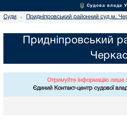
Судова влада 
Суди
Придніпровський районний суд м. Че
•
Придніпровський ра
Черка
Отримуйте інформацію лише 
Єдиний Контакт-центр судової влад