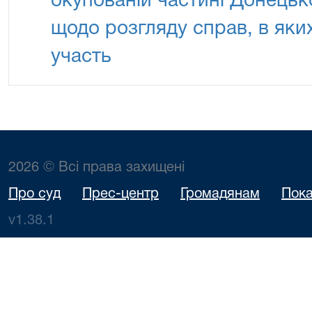
окупованій частині Донецько
щодо розгляду справ, в як
участь
2026 © Всі права захищені
Про суд
Прес-центр
Громадянам
Пока
v1.38.1