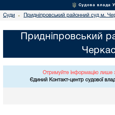
Судова влада 
Суди
Придніпровський районний суд м. Че
•
Придніпровський ра
Черка
Отримуйте інформацію лише 
Єдиний Контакт-центр судової влад