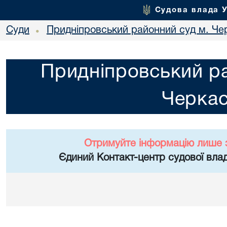
Судова влада 
Суди
Придніпровський районний суд м. Че
•
Придніпровський ра
Черка
Отримуйте інформацію лише 
Єдиний Контакт-центр судової влад