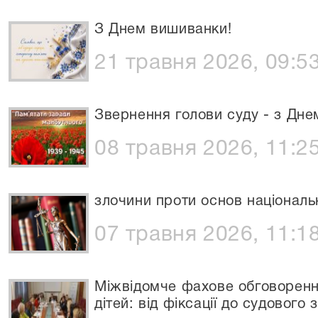
З Днем вишиванки!
21 травня 2026, 09:5
Звернення голови суду - з Дне
08 травня 2026, 11:2
злочини проти основ національн
07 травня 2026, 11:1
Міжвідомче фахове обговорен
дітей: від фіксації до судового 