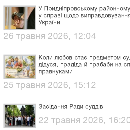
У Придніпровському районному
у справі щодо виправдовування
України
26 травня 2026, 12:04
Коли любов стає предметом суд
дідуся, прадіда й прабаби на с
правнуками
25 травня 2026, 15:12
Засідання Ради суддів
22 травня 2026, 16:2