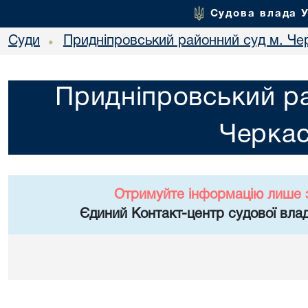
Судова влада 
Суди
Придніпровський районний суд м. Че
•
Придніпровський ра
Черка
Отримуйте інформацію лише 
Єдиний Контакт-центр судової влад