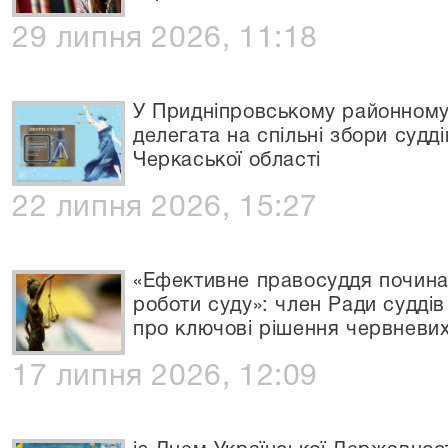
29 липня 2026, 11:18
У Придніпровському районному
делегата на спільні збори судд
Черкаської області
22 липня 2026, 15:27
«Ефективне правосуддя починає
роботи суду»: член Ради судд
про ключові рішення червневих
17 липня 2026, 12:09