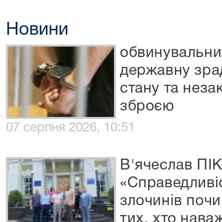
Новини
обвинувальний
державну зра
стану та неза
зброєю
07 серпня 2026, 10:51
В'ячеслав П
«Справедливі
злочинів почи
тих, хто нава