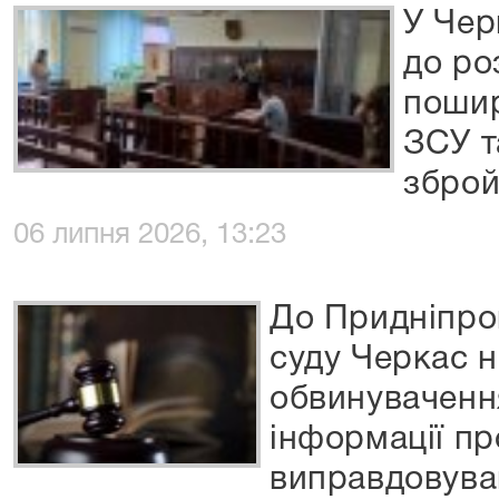
У Чер
до ро
пошир
ЗСУ т
зброй
06 липня 2026, 13:23
До Придніпро
суду Черкас н
обвинуваченн
інформації пр
виправдовуван