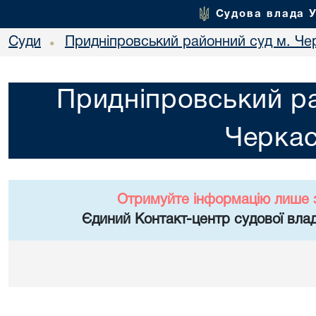
Судова влада 
Суди
Придніпровський районний суд м. Че
•
Придніпровський ра
Черка
Отримуйте інформацію лише 
Єдиний Контакт-центр судової влад