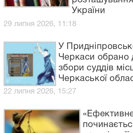
розташування
України
29 липня 2026, 11:18
У Придніпровськ
Черкаси обрано д
збори суддів міс
Черкаської облас
22 липня 2026, 15:27
«Ефективне
починаєтьс