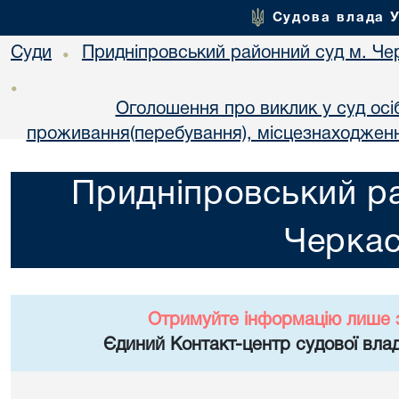
Судова влада 
Суди
Придніпровський районний суд м. Че
•
•
Оголошення про виклик у суд осі
проживання(перебування), місцезнаходженн
Придніпровський ра
Черка
Отримуйте інформацію лише 
Єдиний Контакт-центр судової влад