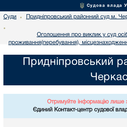
Судова влада 
Суди
Придніпровський районний суд м. Че
•
•
Оголошення про виклик у суд осі
проживання(перебування), місцезнаходженн
Придніпровський ра
Черка
Отримуйте інформацію лише 
Єдиний Контакт-центр судової влад