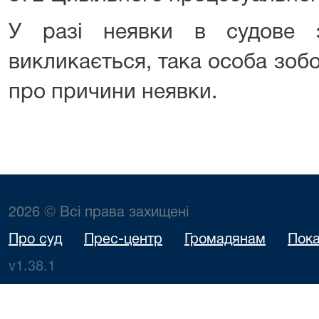
У разі неявки в судове з
викликається, така особа зоб
про причини неявки.
2026 © Всі права захищені
Про суд
Прес-центр
Громадянам
Пока
v1.38.1