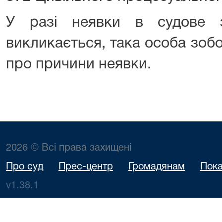
У разі неявки в судове з
викликається, така особа зоб
про причини неявки.
2026 © Всі права захищені
Про суд
Прес-центр
Громадянам
Пока
v1.38.1