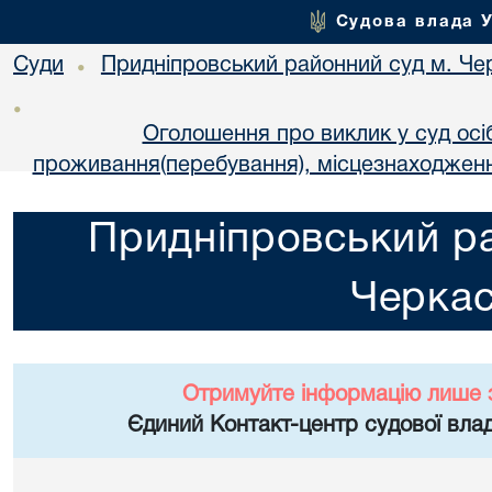
Судова влада 
Суди
Придніпровський районний суд м. Че
•
•
Оголошення про виклик у суд осі
проживання(перебування), місцезнаходженн
Придніпровський ра
Черка
Отримуйте інформацію лише 
Єдиний Контакт-центр судової влад