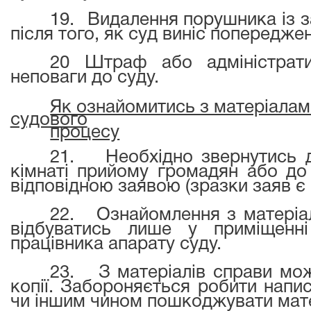
19.
Видалення порушника із з
після того, як суд виніс попереджен
20 Штраф або адміністрат
неповаги до суду.
Як ознайомитись з матеріалам
судового
процесу
21.
Необхідно звернутись 
кімнаті прийому громадян або до 
відповідною заявою (зразки заяв є н
22.
Ознайомлення з матеріа
відбуватись лише у приміщенн
працівника апарату суду.
23.
З матеріалів справи мож
копії. Забороняється робити напи
чи іншим чином пошкоджувати мат