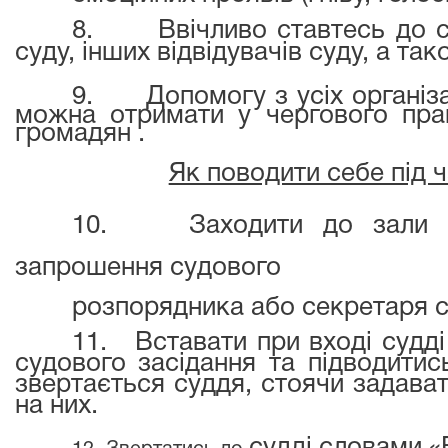
8.
Ввічливо ставтесь до с
суду, інших відвідувачів суду, а та
9.
Допомогу з усіх організ
можна отримати у чергового прац
громадян .
Як поводити себе під 
10.
Заходити до зали 
запрошення судового
розпорядника або секретаря с
11.
Вставати при вході судді
судового засідання та підводити
звертається суддя
,
стоячи задава
на них.