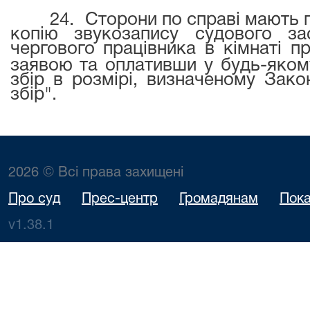
24.
Сторони по справі мають 
копію звукозапису судового за
чергового працівника в кімнаті п
заявою та оплативши у будь-якому
збір в розмірі, визначеному Зак
збір".
2026 © Всі права захищені
Про суд
Прес-центр
Громадянам
Пока
v1.38.1