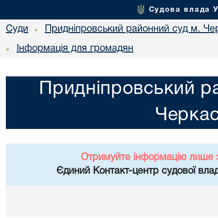
Судова влада 
Суди
Придніпровський районний суд м. Че
•
Інформація для громадян
•
Придніпровський ра
Черка
Отримуйте інформацію лише 
Єдиний Контакт-центр судової влад