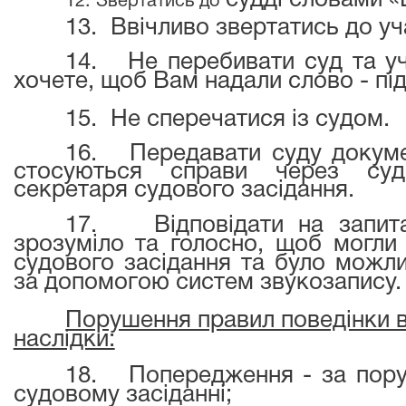
судді словами «
12. Звертатись до
13.
Ввічливо звертатись до уч
14.
Не перебивати суд та у
хочете, щоб Вам надали слово - під
15.
Не сперечатися із судом.
16.
Передавати суду докуме
стосуються справи через суд
секретаря судового засідання.
17.
Відповідати на запит
зрозуміло та голосно, щоб могли 
судового засідання та було можл
за допомо
г
ою систем звукозапису.
Порушення правил поведінки в
наслідки:
18.
Попередження - за пору
судовому засіданні;