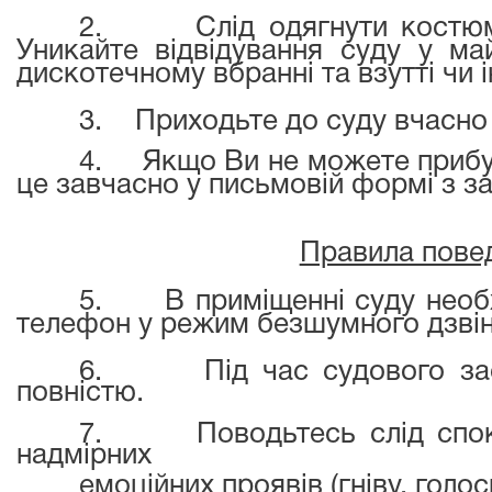
2.
Слід одягнути костю
Уникайте відвідування суду у ма
дискотечному вбранні та взутті чи 
3.
Приходьте до суду вчасно 
4.
Якщо Ви не можете прибут
це завчасно у письмовій формі з з
Правила повед
5.
В приміщенні суду необ
телефон у режим безшумного дзвін
6.
Під час судового з
повністю.
7.
Поводьтесь слід спок
надмірних
емоційних проявів (гніву, голос