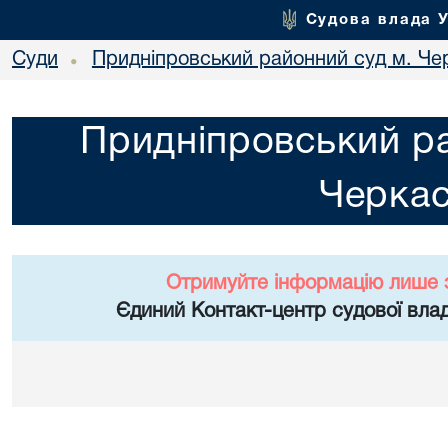
Судова влада 
Суди
Придніпровський районний суд м. Че
•
Придніпровський ра
Черка
Отримуйте інформацію лише 
Єдиний Контакт-центр судової влад