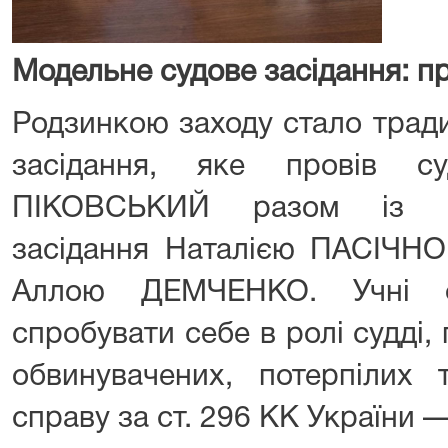
Модельне судове засідання: п
Родзинкою заходу стало трад
засідання, яке провів су
ПІКОВСЬКИЙ разом із се
засідання Наталією ПАСІЧНО
Аллою ДЕМЧЕНКО. Учні о
спробувати себе в ролі судді, 
обвинувачених, потерпілих т
справу за ст. 296 КК України —