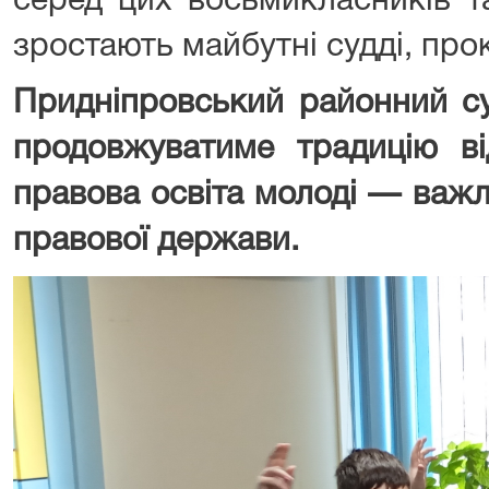
серед цих восьмикласників т
зростають майбутні судді, про
Придніпровський районний су
продовжуватиме традицію ві
правова освіта молоді — важ
правової держави.