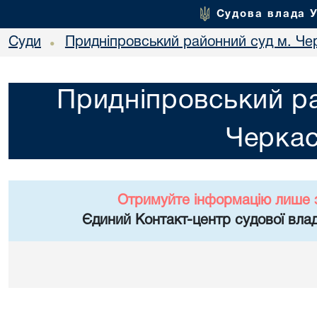
Судова влада 
Суди
Придніпровський районний суд м. Че
•
Придніпровський ра
Черка
Отримуйте інформацію лише 
Єдиний Контакт-центр судової влад