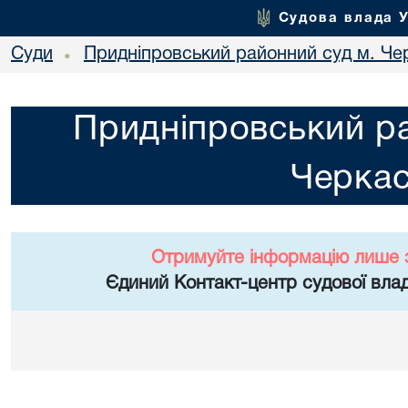
Судова влада 
Суди
Придніпровський районний суд м. Че
•
Придніпровський ра
Черка
Отримуйте інформацію лише 
Єдиний Контакт-центр судової влад