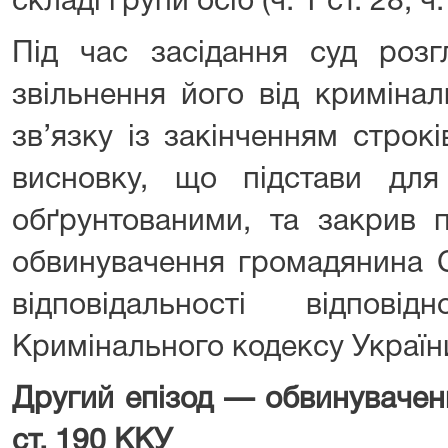
складі групи осіб (ч. 1 ст. 28, ч
Під час засідання суд розг
звільнення його від кримінал
зв’язку із закінченням строк
висновку, що підстави для
обґрунтованими, та закрив 
обвинувачення громадянина С
відповідальності відпо
Кримінального кодексу Україн
Другий епізод — обвинуваченн
ст. 190 ККУ