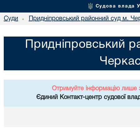
Судова влада 
Суди
Придніпровський районний суд м. Че
•
Придніпровський ра
Черка
Отримуйте інформацію лише 
Єдиний Контакт-центр судової влад