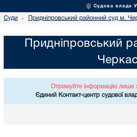
Судова влада 
Суди
Придніпровський районний суд м. Че
•
Придніпровський ра
Черка
Отримуйте інформацію лише 
Єдиний Контакт-центр судової влад