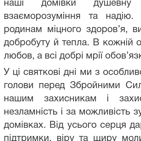
наші домівки душевну р
взаєморозуміння та надію
родинам міцного здоров’я, ви
добробуту й тепла. В кожній 
любов, а всі добрі мрії обов’я
У ці святкові дні ми з особл
голови перед Збройними Сил
нашим захисникам і захи
незламність і за можливість зу
домівках. Від усього серця д
підтримки, віру та щиру мол