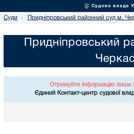
Судова влада 
Суди
Придніпровський районний суд м. Че
•
Придніпровський ра
Черка
Отримуйте інформацію лише 
Єдиний Контакт-центр судової влад