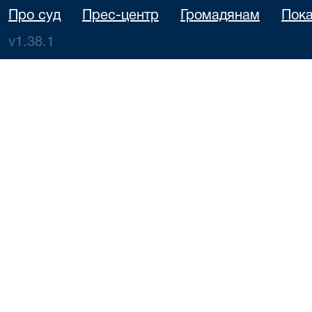
Про суд
Прес-центр
Громадянам
Пока
v1.38.1