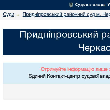
Судова влада 
Суди
Придніпровський районний суд м. Че
•
Придніпровський ра
Черка
Отримуйте інформацію лише 
Єдиний Контакт-центр судової влад