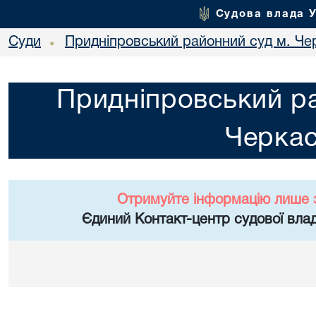
Судова влада 
Суди
Придніпровський районний суд м. Че
•
Придніпровський ра
Черка
Отримуйте інформацію лише 
Єдиний Контакт-центр судової влад