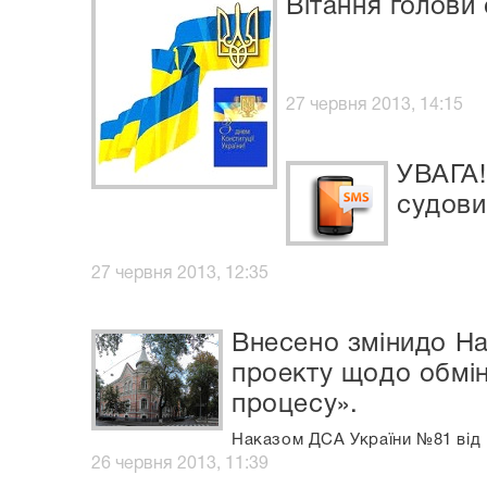
Вітання голов
27 червня 2013, 14:15
УВАГА!
судови
27 червня 2013, 12:35
Внесено змінидо На
проекту щодо обмі
процесу».
Наказом ДСА України №81 від 
26 червня 2013, 11:39