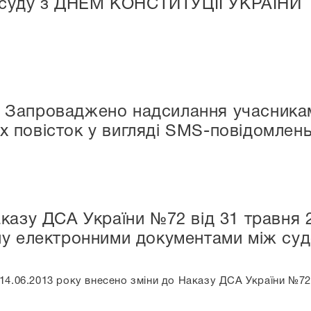
и суду з ДНЕМ КОНСТИТУЦІЇ УКРАЇНИ
 Запроваджено надсилання учасникам
х повісток у вигляді SMS-повідомлень
казу ДСА України №72 від 31 травня 
ну електронними документами між суд
14.06.2013 року внесено зміни до Наказу ДСА України №72 