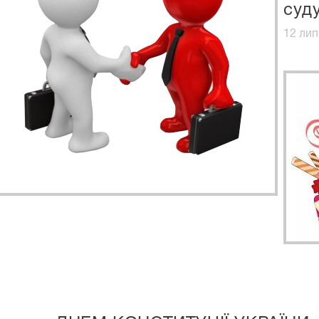
суд
12 лип