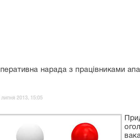
перативна нарада з працівниками апа
 липня 2013, 15:05
При
ого
вак