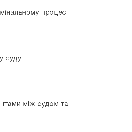
имінальному процесі
у суду
нтами між судом та