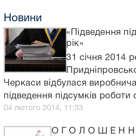
Новини
«Підведення пі
рік»
31 січня 2014 р
Придніпровсько
Черкаси відбулася виробнича
підведення підсумків роботи су
04 лютого 2014, 11:33
О Г О Л О Ш Е Н Н