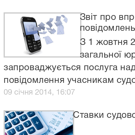
Звіт про вп
повідомлен
З 1 жовтня 2
загальної ю
запроваджується послуга на
повідомлення учасникам судов
09 січня 2014, 16:07
Ставки судово