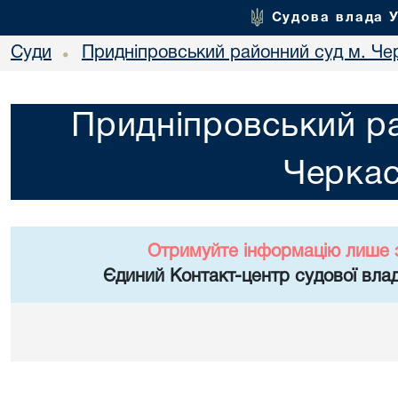
Судова влада 
Суди
Придніпровський районний суд м. Че
•
Придніпровський ра
Черка
Отримуйте інформацію лише 
Єдиний Контакт-центр судової влад