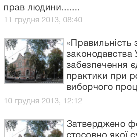
прав людини.......
11 грудня 2013, 08:40
«Правильність 
законодавства 
забезпечення є
практики при ро
виборчого проц
10 грудня 2013, 12:12
Затверджено фо
стосовно якої 