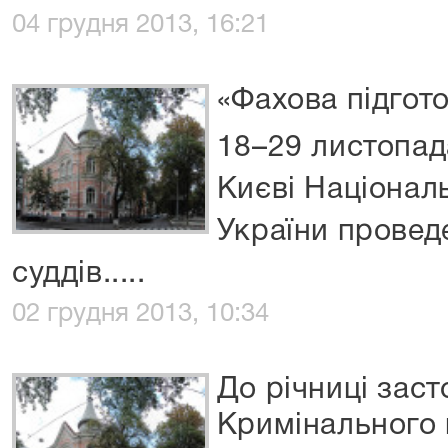
04 грудня 2013, 16:21
«Фахова підгото
18–29 листопада
Києві Націонал
України провед
суддів.....
02 грудня 2013, 10:34
До річниці зас
Кримінального