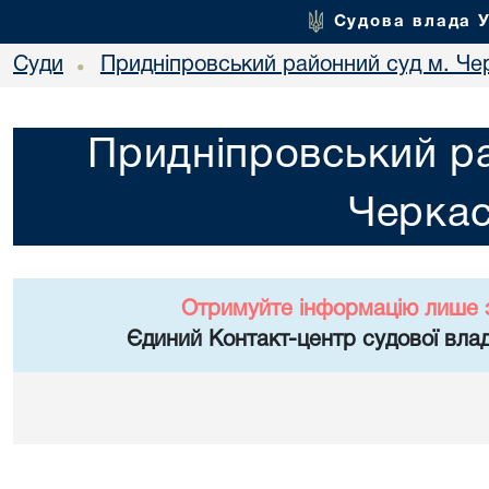
Судова влада 
Суди
Придніпровський районний суд м. Че
•
Придніпровський ра
Черка
Отримуйте інформацію лише 
Єдиний Контакт-центр судової влад