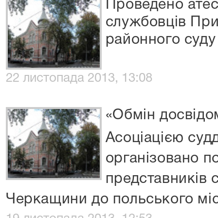
Проведено ате
службовців При
районного суду
22 листопада 2013, 13:08
«Обмін досвідо
Асоціацією судд
організовано по
представників 
Черкащини до польського мі