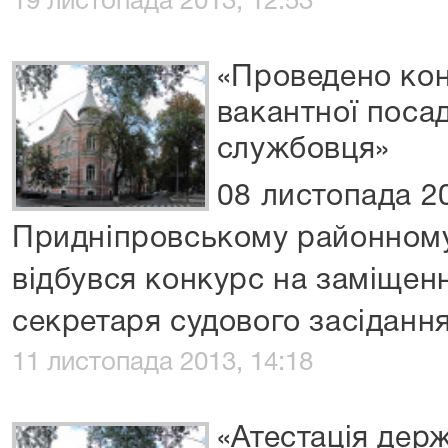
19 листопада 2013, 12:53
«Проведено кон
вакантної поса
службовця»
08 листопада 2
Придніпровському районному
відбувся конкурс на заміщен
секретаря судового засідання
11 листопада 2013, 14:18
«Атестація дер