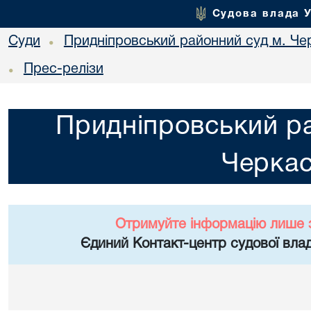
Судова влада 
Суди
Придніпровський районний суд м. Че
•
Прес-релізи
•
Придніпровський ра
Черка
Отримуйте інформацію лише 
Єдиний Контакт-центр судової влад