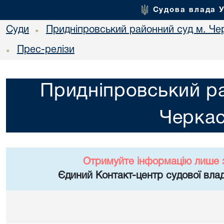
Судова влада 
Суди
Придніпровський районний суд м. Че
•
Прес-релізи
•
Придніпровський ра
Черка
Отримуйте інформацію лише 
Єдиний Контакт-центр судової влад