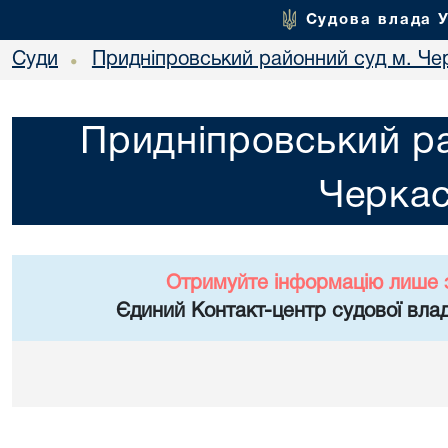
Судова влада 
Суди
Придніпровський районний суд м. Че
•
Придніпровський ра
Черка
Отримуйте інформацію лише 
Єдиний Контакт-центр судової влад